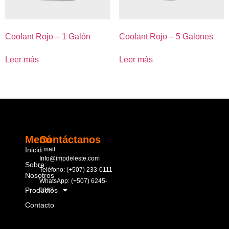
Coolant Rojo – 1 Galón
Coolant Rojo – 5 Galones
Leer más
Leer más
Menú
Contáctanos
Inicio
Email:
Info@impdeleste.com
Sobre
Teléfono: (+507) 233-0111
Nosotros
WhatsApp: (+507) 6245-
Productos
0362
Contacto