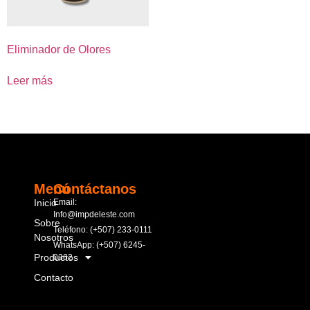
Eliminador de Olores
Leer más
Menú
Contáctanos
Inicio
Email:
Info@impdeleste.com
Sobre
Teléfono: (+507) 233-0111
Nosotros
WhatsApp: (+507) 6245-
Productos
0362
Contacto